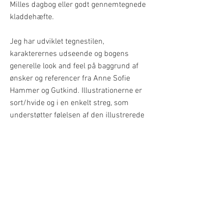
Milles dagbog eller godt gennemtegnede
kladdehæfte.
Jeg har udviklet tegnestilen,
karakterernes udseende og bogens
generelle look and feel på baggrund af
ønsker og referencer fra Anne Sofie
Hammer og Gutkind. Illustrationerne er
sort/hvide og i en enkelt streg, som
understøtter følelsen af den illustrerede
dagbog - tilsat en ordentlig portion
humor og ironi. Jeg har i processen haft
helt frie rammer til at opsætte tekst og
finde på alle tegninger og kommentarer,
så de spiller sammen med den skrevne
handling på bedst mulig vis.
Du kan læse mere om bogen på